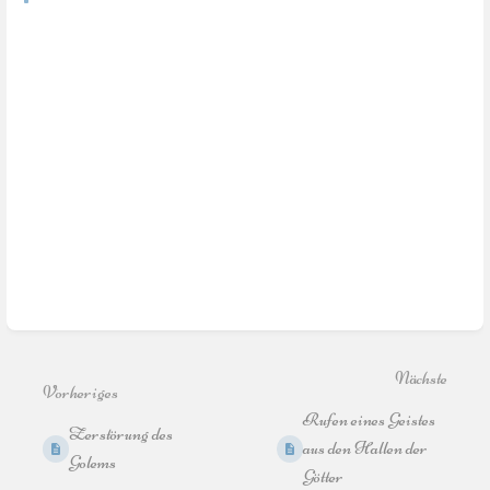
Nächste
Vorheriges
Rufen eines Geistes
Zerstörung des
aus den Hallen der
Golems
Götter