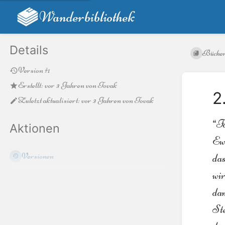
Wanderbibliothek
Details
Büche
Version #1
Erstellt:
vor 3 Jahren
von
Tovak
2
Zuletzt aktualisiert:
vor 3 Jahren
von
Tovak
“Fa
Aktionen
Ewi
Versionen
das
wir
dan
Ste