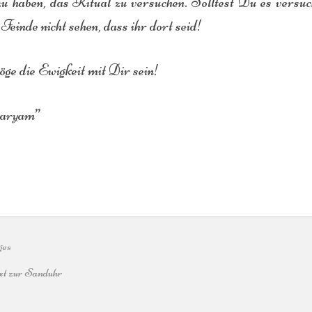
u haben, das Ritual zu versuchen. Solltest Du es versu
 Feinde nicht sehen, dass ihr dort seid!
e die Ewigkeit mit Dir sein!
ryam”
ttsauswahlmodus
ren
ges
ext zur Sanduhr