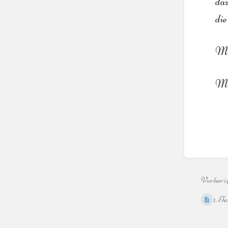
daz
die
Mög
Ma
Abschni
aktivie
Vorheri
1. T