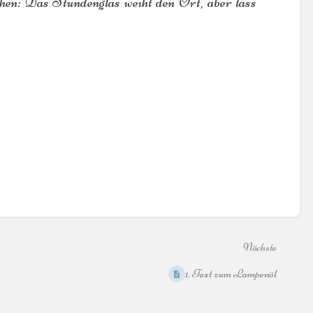
chen: Das Stundenglas weiht den Ort, aber lass
Nächste
1. Text zum Lampenöl