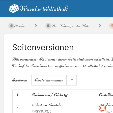
Wanderbibliothek
Bücher
Der Feldzug in die Hal...
Seitenversionen
Alle vorherhigen Revisionen dieser Seite sind unten aufgelistet. 
Verlauf der Seite kann hier möglicherweise nicht vollständig wiede
Sortieren
Revisionsnummer
#
Seitenname / Editortyp
Erstellt
2. Text zur Sanduhr
Tov
1
(
WYSIWYG)
2023-