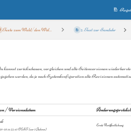
Regal
Texte zum Wald/den Wäl...
2. Text zur Sanduhr
Du kannst zurückschauen, vergleichen und alte Seitenversionen wiederherste
rgegeben werden, da je nach Systemkonfiguration alte Revisionen automatisc
 von / Versionsdatum
Änderungsprotokol
ak
Erste Veröffentlichung
07-03 14:22:43 CEST
(vor 3 Jahren)