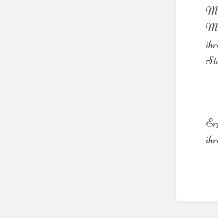
Men
Mom
ihr
Ste
Erf
ihr
Abschni
aktivie