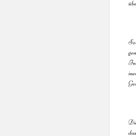
üb
Sob
gem
In
in
Ges
Die
das