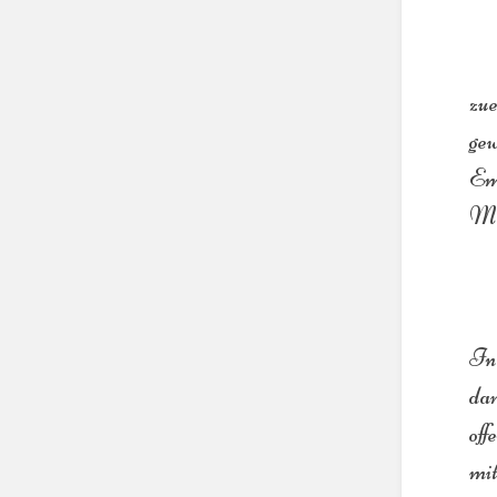
zue
gew
Emo
Ma
In 
dar
off
mit