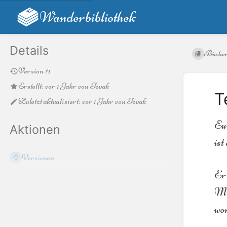
Wanderbibliothek
Details
Büche
Version #1
Erstellt:
vor 1 Jahr
von
Tovak
T
Zuletzt aktualisiert:
vor 1 Jahr
von
Tovak
Eur
Aktionen
ist
Versionen
Er 
Meh
wom