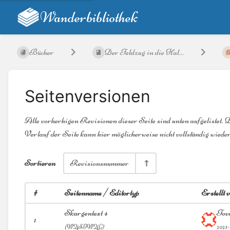
Wanderbibliothek
Bücher
Der Feldzug in die Hal...
Seitenversionen
Alle vorherhigen Revisionen dieser Seite sind unten aufgelistet. 
Verlauf der Seite kann hier möglicherweise nicht vollständig wiede
Sortieren
Revisionsnummer
#
Seitenname / Editortyp
Erstellt
Skargentext 4
Tov
1
(
WYSIWYG)
2023-