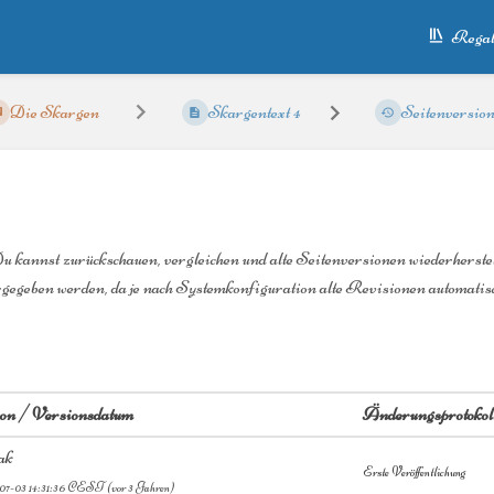
Regal
Die Skargen
Skargentext 4
Seitenversio
Du kannst zurückschauen, vergleichen und alte Seitenversionen wiederherste
rgegeben werden, da je nach Systemkonfiguration alte Revisionen automatisc
 von / Versionsdatum
Änderungsprotokol
ak
Erste Veröffentlichung
07-03 14:31:36 CEST
(vor 3 Jahren)